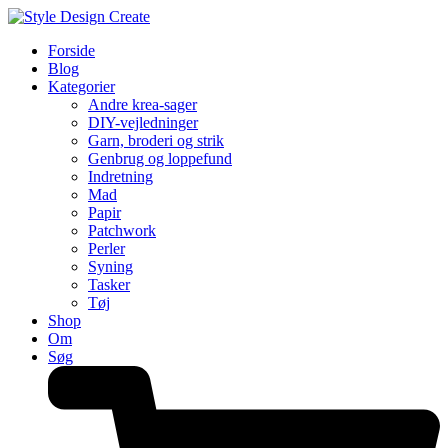
Forside
Blog
Kategorier
Andre krea-sager
DIY-vejledninger
Garn, broderi og strik
Genbrug og loppefund
Indretning
Mad
Papir
Patchwork
Perler
Syning
Tasker
Tøj
Shop
Om
Søg