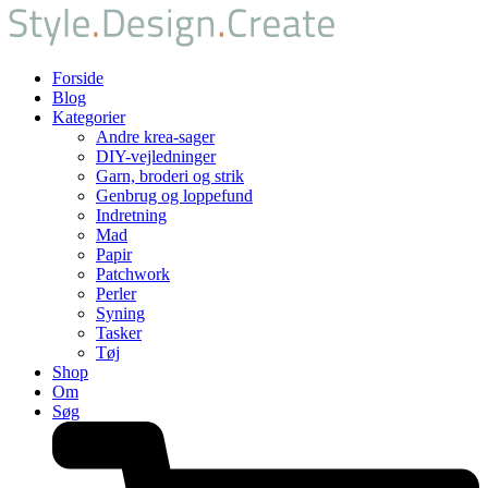
Forside
Blog
Kategorier
Andre krea-sager
DIY-vejledninger
Garn, broderi og strik
Genbrug og loppefund
Indretning
Mad
Papir
Patchwork
Perler
Syning
Tasker
Tøj
Shop
Om
Søg