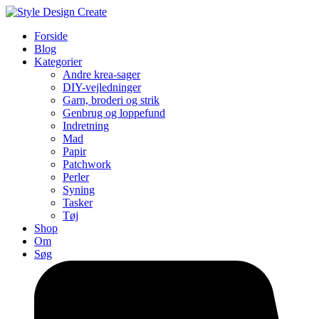
Forside
Blog
Kategorier
Andre krea-sager
DIY-vejledninger
Garn, broderi og strik
Genbrug og loppefund
Indretning
Mad
Papir
Patchwork
Perler
Syning
Tasker
Tøj
Shop
Om
Søg