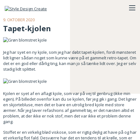
9. OKTOBER 2020
Tapet-kjolen
Jeg har syet en ny kjole, som jeg har døbt tapet-kjolen, fordi mønsteret
lidt ligner sådan noget som kunne være på et gammelt retro-tapet. Om
det er en god eller dårlig ting, kan man jo så tænke lidt over. Jeg er selv
stadig lidt splittet.
Kjolen er syet af en aflagt kjole, som var på vej til genbrug (ikke min
egen). På billedet ovenfor kan du se kjolen, før jeg gik i gang. Det ligner
en skjortebluse, men det er bare en utrolig bred kjole med store
ærmer. Når jeg laver refashions af gammelt tøj, er det næsten altid et
problem, at der ikke er nok stof, men det var ikke et problem denne
gang.
Stoffet er en virkelig blød viskose, som er rigtig dejlig at have på og har
et virkerlig flot fald. Desværre har det en tendens til at krølle, som er