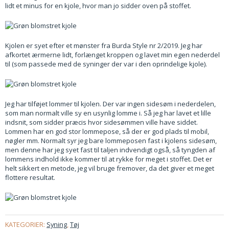
lidt et minus for en kjole, hvor man jo sidder oven på stoffet.
Kjolen er syet efter et mønster fra Burda Style nr 2/2019. Jeg har
afkortet ærmerne lidt, forlænget kroppen og lavet min egen nederdel
til (som passede med de syninger der var i den oprindelige kjole).
Jeg har tilføjet lommer til kjolen. Der var ingen sidesøm i nederdelen,
som man normalt ville sy en usynlig lomme i. Så jeg har lavet et lille
indsnit, som sidder præcis hvor sidesømmen ville have siddet.
Lommen har en god stor lommepose, så der er god plads til mobil,
nøgler mm. Normalt syr jeg bare lommeposen fast i kjolens sidesøm,
men denne har jeg syet fast til taljen indvendigt også, så tyngden af
lommens indhold ikke kommer til at rykke for meget i stoffet. Det er
helt sikkert en metode, jeg vil bruge fremover, da det giver et meget
flottere resultat.
KATEGORIER:
Syning
,
Tøj