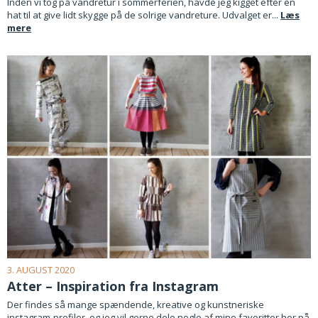
Inden vi tog på vandretur i sommerferien, havde jeg kigget efter en
hat til at give lidt skygge på de solrige vandreture. Udvalget er...
Læs
mere
3. AUGUST 2020
Atter – Inspiration fra Instagram
Der findes så mange spændende, kreative og kunstneriske
instagram-profiler, og jeg vil gerne dele nogle af mine favoritter her på