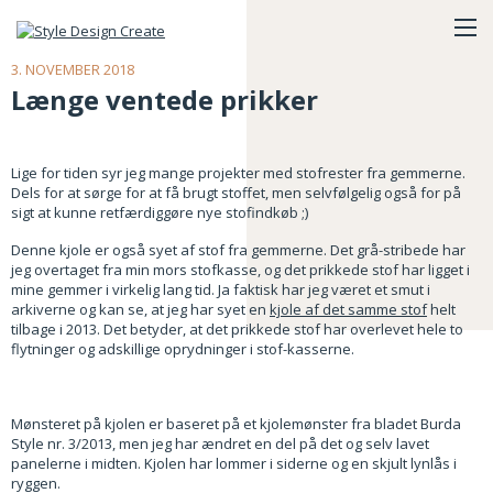
3. NOVEMBER 2018
Længe ventede prikker
Lige for tiden syr jeg mange projekter med stofrester fra gemmerne.
Dels for at sørge for at få brugt stoffet, men selvfølgelig også for på
sigt at kunne retfærdiggøre nye stofindkøb ;)
Denne kjole er også syet af stof fra gemmerne. Det grå-stribede har
jeg overtaget fra min mors stofkasse, og det prikkede stof har ligget i
mine gemmer i virkelig lang tid. Ja faktisk har jeg været et smut i
arkiverne og kan se, at jeg har syet en
kjole af det samme stof
helt
tilbage i 2013. Det betyder, at det prikkede stof har overlevet hele to
flytninger og adskillige oprydninger i stof-kasserne.
Mønsteret på kjolen er baseret på et kjolemønster fra bladet Burda
Style nr. 3/2013, men jeg har ændret en del på det og selv lavet
panelerne i midten. Kjolen har lommer i siderne og en skjult lynlås i
ryggen.