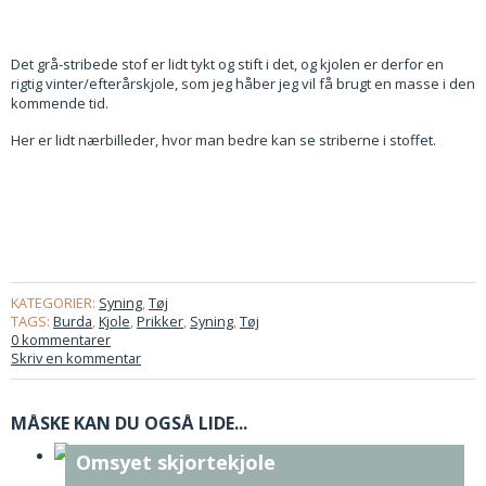
Det grå-stribede stof er lidt tykt og stift i det, og kjolen er derfor en
rigtig vinter/efterårskjole, som jeg håber jeg vil få brugt en masse i den
kommende tid.
Her er lidt nærbilleder, hvor man bedre kan se striberne i stoffet.
KATEGORIER:
Syning
,
Tøj
TAGS:
Burda
,
Kjole
,
Prikker
,
Syning
,
Tøj
0 kommentarer
Skriv en kommentar
MÅSKE KAN DU OGSÅ LIDE...
Omsyet skjortekjole