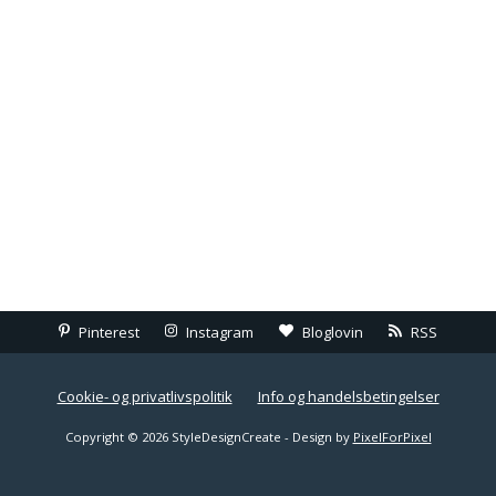
Pinterest
Instagram
Bloglovin
RSS
Cookie- og privatlivspolitik
Info og handelsbetingelser
Copyright © 2026 StyleDesignCreate - Design by
PixelForPixel