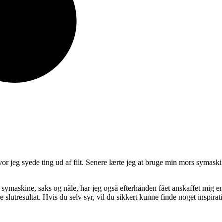
 hvor jeg syede ting ud af filt. Senere lærte jeg at bruge min mors symas
m symaskine, saks og nåle, har jeg også efterhånden fået anskaffet mig 
e slutresultat. Hvis du selv syr, vil du sikkert kunne finde noget inspira