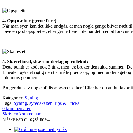
4. Opsprætter (gerne flere)
Når man syer, kan det ikke undgås, at man nogle gange bliver nødt til at
have en god opsprætter, eller gerne flere – de har det med at forsvin
5. Skærelineal, skæreunderlag og rullekniv
Dette puntk er godt nok 3 ting, men jeg bruger dem altid sammen. Det er
Linealen gør det rigtig nemt at måle præcis op, og med underlaget og r
min mors gemmere.
Bruger du selv nogle af disse sy-redskaber? Eller har du andre favori
Kategorier:
Syning
Tags:
Syning
,
syredskaber
,
Tips & Tricks
0 kommentarer
Skriv en kommentar
Måske kan du også lide...