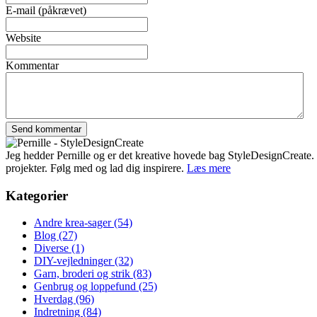
E-mail (påkrævet)
Website
Kommentar
Jeg hedder Pernille og er det kreative hovede bag StyleDesignCreate. Ti
projekter. Følg med og lad dig inspirere.
Læs mere
Kategorier
Andre krea-sager
(54)
Blog
(27)
Diverse
(1)
DIY-vejledninger
(32)
Garn, broderi og strik
(83)
Genbrug og loppefund
(25)
Hverdag
(96)
Indretning
(84)