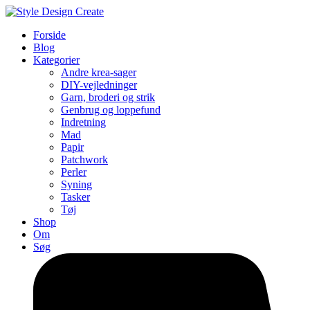
Forside
Blog
Kategorier
Andre krea-sager
DIY-vejledninger
Garn, broderi og strik
Genbrug og loppefund
Indretning
Mad
Papir
Patchwork
Perler
Syning
Tasker
Tøj
Shop
Om
Søg