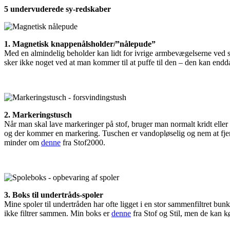
5 undervuderede sy-redskaber
1. Magnetisk knappenålsholder/”nålepude”
Med en almindelig beholder kan lidt for ivrige armbevægelserne ved sy
sker ikke noget ved at man kommer til at puffe til den – den kan endda
2. Markeringstusch
Når man skal lave markeringer på stof, bruger man normalt kridt eller b
og der kommer en markering. Tuschen er vandopløselig og nem at fjern
minder om
denne
fra Stof2000.
3. Boks til undertråds-spoler
Mine spoler til undertråden har ofte ligget i en stor sammenfiltret bun
ikke filtrer sammen. Min boks er
denne
fra Stof og Stil, men de kan kø