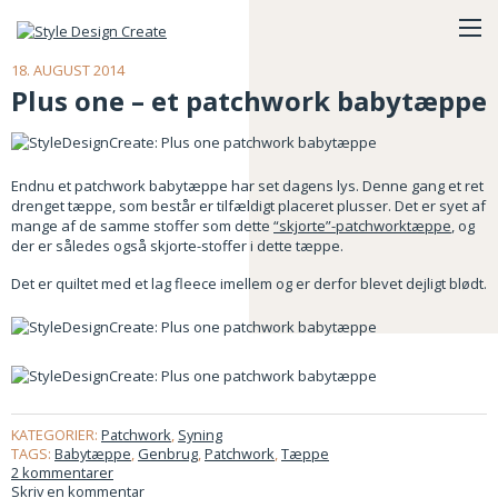
18. AUGUST 2014
Plus one – et patchwork babytæppe
Endnu et patchwork babytæppe har set dagens lys. Denne gang et ret
drenget tæppe, som består er tilfældigt placeret plusser. Det er syet af
mange af de samme stoffer som dette
“skjorte”-patchworktæppe
, og
der er således også skjorte-stoffer i dette tæppe.
Det er quiltet med et lag fleece imellem og er derfor blevet dejligt blødt.
KATEGORIER:
Patchwork
,
Syning
TAGS:
Babytæppe
,
Genbrug
,
Patchwork
,
Tæppe
2 kommentarer
Skriv en kommentar