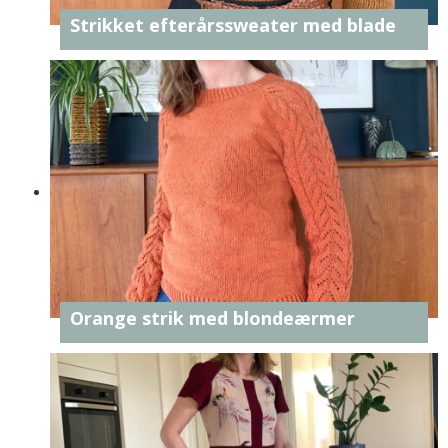
Strikket efterårssweater med blade
Orange strik med blondeærmer