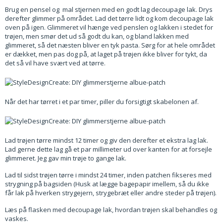
Brug en pensel og mal stjernen med en godt lag decoupage lak. Drys
derefter glimmer på området. Lad det tørre lidt og kom decoupage lak
oven på igen. Glimmeret vil hænge ved penslen og lakken i stedet for
trøjen, men smør det ud så godt du kan, og bland lakken med
glimmeret, så det næsten bliver en tyk pasta. Sørg for at hele området
er dækket, men pas dog på, at laget på trøjen ikke bliver for tykt, da
det så vil have svært ved at tørre.
Når det har tørret i et par timer, piller du forsigtigt skabelonen af.
Lad trøjen tørre mindst 12 timer og giv den derefter et ekstra lag lak.
Lad gerne dette lag gå et par millimeter ud over kanten for at forsejle
glimmeret. Jeg gav min trøje to gange lak.
Lad til sidst trøjen tørre i mindst 24 timer, inden patchen fikseres med
strygning på bagsiden (Husk at lægge bagepapir imellem, så du ikke
får lak på hverken strygejern, strygebræt eller andre steder på trøjen).
Læs på flasken med decoupage lak, hvordan trøjen skal behandles og
vaskes.