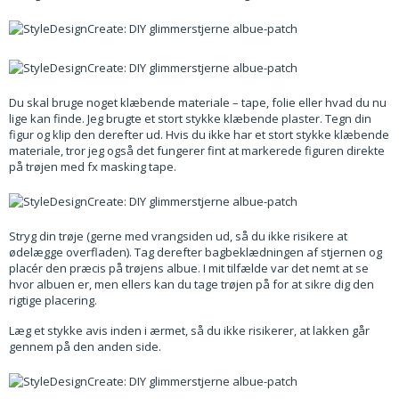
Du skal bruge noget klæbende materiale – tape, folie eller hvad du nu
lige kan finde. Jeg brugte et stort stykke klæbende plaster. Tegn din
figur og klip den derefter ud. Hvis du ikke har et stort stykke klæbende
materiale, tror jeg også det fungerer fint at markerede figuren direkte
på trøjen med fx masking tape.
Stryg din trøje (gerne med vrangsiden ud, så du ikke risikere at
ødelægge overfladen). Tag derefter bagbeklædningen af stjernen og
placér den præcis på trøjens albue. I mit tilfælde var det nemt at se
hvor albuen er, men ellers kan du tage trøjen på for at sikre dig den
rigtige placering.
Læg et stykke avis inden i ærmet, så du ikke risikerer, at lakken går
gennem på den anden side.