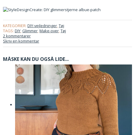
KATEGORIER:
DIY-vejledninger
,
Tøj
TAGS:
DIY
,
Glimmer
,
Make-over
,
Tøj
2 kommentarer
Skriv en kommentar
MÅSKE KAN DU OGSÅ LIDE...