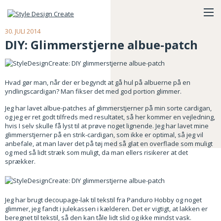
30. JULI 2014
DIY: Glimmerstjerne albue-patch
Hvad gør man, når der er begyndt at gå hul på albuerne på en
yndlingscardigan? Man fikser det med god portion glimmer.
Jeg har lavet albue-patches af glimmerstjerner på min sorte cardigan,
og jeg er ret godt tilfreds med resultatet, så her kommer en vejledning,
hvis I selv skulle få lyst til at prøve noget lignende. Jeg har lavet mine
glimmerstjerner på en strik-cardigan, som ikke er optimal, så jeg vil
anbefale, at man laver det på tøj med så glat en overflade som muligt
og med så lidt stræk som muligt, da man ellers risikerer at det
sprækker.
Jeg har brugt decoupage-lak til tekstil fra Panduro Hobby og noget
glimmer, jeg fandt i julekassen i kælderen. Det er vigtigt, at lakken er
beregnet til tekstil, så den kan tåle lidt slid og ikke mindst vask.