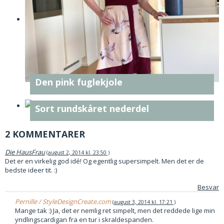
Den pink fuglekjole
Sort rundskåret nederdel
2 KOMMENTARER
Die HausFrau
august 2, 2014 kl. 23:50
Det er en virkelig god idé! Og egentlig supersimpelt. Men det er de
bedste ideer tit. :)
Besvar
Pernille / StyleDesignCreate.com
august 3, 2014 kl. 17:21
Mange tak :) Ja, det er nemlig ret simpelt, men det reddede lige min
yndlingscardigan fra en tur i skraldespanden.