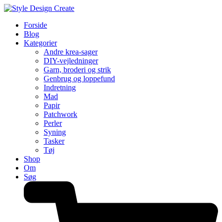
Forside
Blog
Kategorier
Andre krea-sager
DIY-vejledninger
Garn, broderi og strik
Genbrug og loppefund
Indretning
Mad
Papir
Patchwork
Perler
Syning
Tasker
Tøj
Shop
Om
Søg