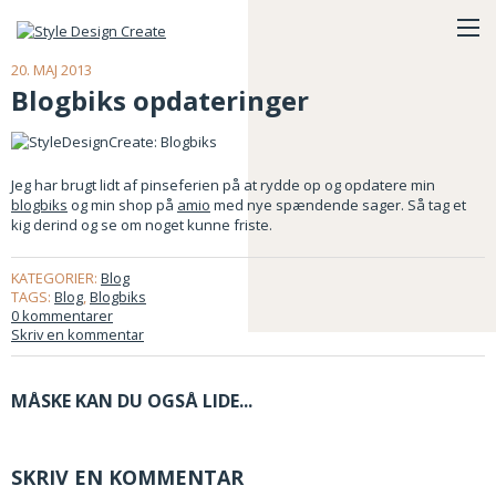
20. MAJ 2013
Blogbiks opdateringer
Jeg har brugt lidt af pinseferien på at rydde op og opdatere min
blogbiks
og min shop på
amio
med nye spændende sager. Så tag et
kig derind og se om noget kunne friste.
KATEGORIER:
Blog
TAGS:
Blog
,
Blogbiks
0 kommentarer
Skriv en kommentar
MÅSKE KAN DU OGSÅ LIDE...
SKRIV EN KOMMENTAR