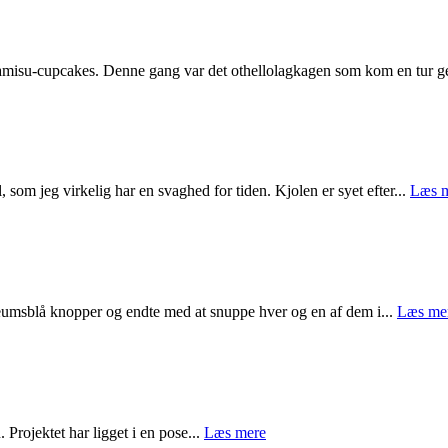
ed tiramisu-cupcakes. Denne gang var det othellolagkagen som kom en tu
om jeg virkelig har en svaghed for tiden. Kjolen er syet efter...
Læs 
troleumsblå knopper og endte med at snuppe hver og en af dem i...
Læs me
. Projektet har ligget i en pose...
Læs mere