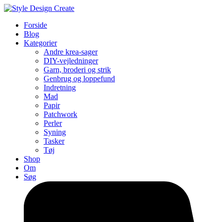
Forside
Blog
Kategorier
Andre krea-sager
DIY-vejledninger
Garn, broderi og strik
Genbrug og loppefund
Indretning
Mad
Papir
Patchwork
Perler
Syning
Tasker
Tøj
Shop
Om
Søg