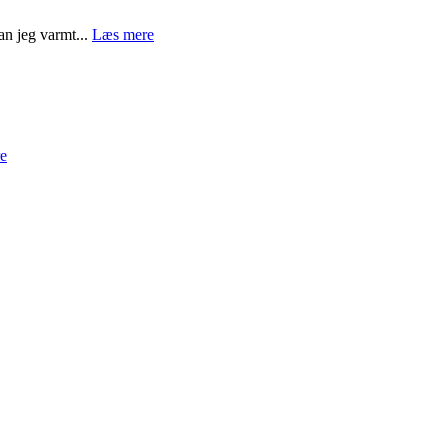
an jeg varmt...
Læs mere
e