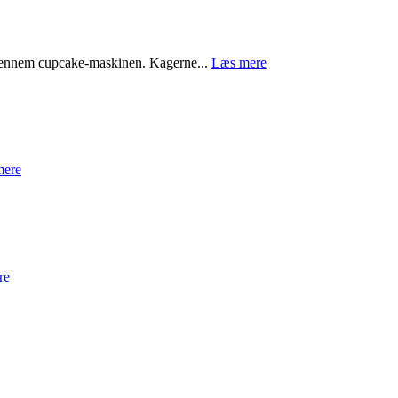
r gennem cupcake-maskinen. Kagerne...
Læs mere
mere
re