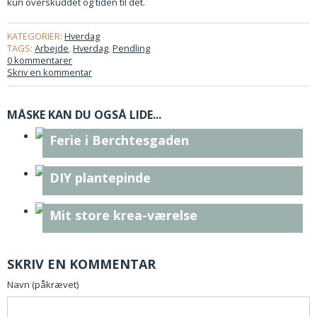
kun overskuddet og tiden til det.
KATEGORIER:
Hverdag
TAGS:
Arbejde
,
Hverdag
,
Pendling
0 kommentarer
Skriv en kommentar
MÅSKE KAN DU OGSÅ LIDE...
Ferie i Berchtesgaden
DIY plantepinde
Mit store krea-værelse
SKRIV EN KOMMENTAR
Navn (påkrævet)