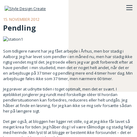
15. NOVEMBER 2012
Pendling
Som tidligere nævnt har jeg fået arbejde i Århus, men bor stadig i
Aalborg. Jeg har levet som pendler i en måned nu, men har stadig ikke
rigtig vendet mig til det. Jeg troede ellers jeg var godt forberedt efter at
have pendlet i min studietid, men det er noget helt andet, når det er
en arbejdsuge på 37 timer og pendling mere end 4 timer hver dag. Min
arbejdsuge føles ikke som 37 timer, men nærmere 60 timer.
Jeg prøver at udnytte tiden i toget optimalt, men det er svært. I
øjeblikket jonglerer jeg rundt med forskellige idéer til hvordan
pendlersituationen kan forbedres, reduceres eller helt undgås. Jeg
håber at finde en løsning, for jeg kan ikke se mig selv forsætte sådan
her på længere sigt.
Det gør også, at bloggen her ligger ret stille, og at jeg ikke får lavet så
meget krea for tiden. Jeg håber dog I vil være tålmodige og stadig følge
med herinde. Min lyst til at blogge er bestemt ikke forsvundet – det er