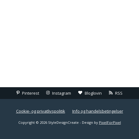
Pinterest
Instagram
Bloglovin
RSS
Cookie- og privatlivspolitik
Info og handelsbetingelser
Copyright © 2026 StyleDesignCreate - Design by
PixelForPixel