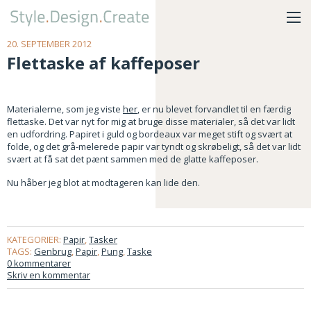
20. SEPTEMBER 2012
Flettaske af kaffeposer
Materialerne, som jeg viste
her
, er nu blevet forvandlet til en færdig
flettaske. Det var nyt for mig at bruge disse materialer, så det var lidt
en udfordring. Papiret i guld og bordeaux var meget stift og svært at
folde, og det grå-melerede papir var tyndt og skrøbeligt, så det var lidt
svært at få sat det pænt sammen med de glatte kaffeposer.
Nu håber jeg blot at modtageren kan lide den.
KATEGORIER:
Papir
,
Tasker
TAGS:
Genbrug
,
Papir
,
Pung
,
Taske
0 kommentarer
Skriv en kommentar