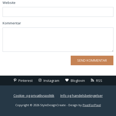
Website
Kommentar
Pinterest
Instagram
Bloglovin
RSS
Cookie- og privatlivspolitik
Info og handelsbetingelser
Copyright © 2026 StyleDesignCreate - Design by
PixelForPixel