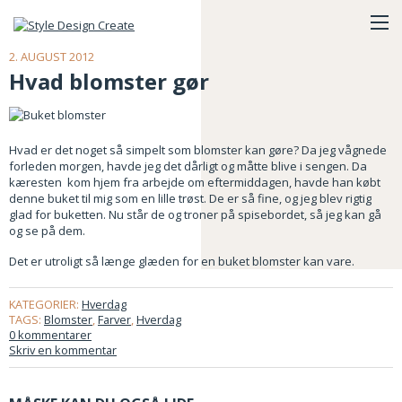
2. AUGUST 2012
Hvad blomster gør
Hvad er det noget så simpelt som blomster kan gøre? Da jeg vågnede
forleden morgen, havde jeg det dårligt og måtte blive i sengen. Da
kæresten kom hjem fra arbejde om eftermiddagen, havde han købt
denne buket til mig som en lille trøst. De er så fine, og jeg blev rigtig
glad for buketten. Nu står de og troner på spisebordet, så jeg kan gå
og se på dem.
Det er utroligt så længe glæden for en buket blomster kan vare.
KATEGORIER:
Hverdag
TAGS:
Blomster
,
Farver
,
Hverdag
0 kommentarer
Skriv en kommentar