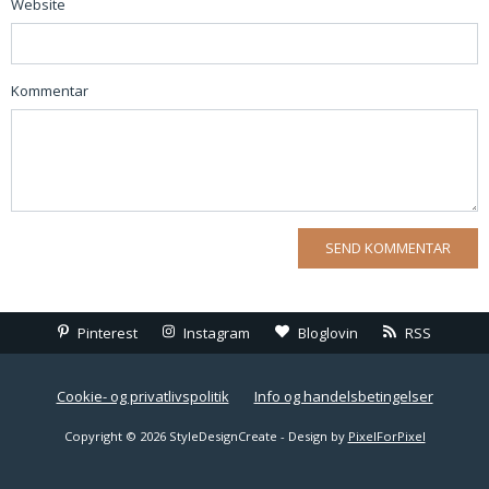
Website
Kommentar
Pinterest
Instagram
Bloglovin
RSS
Cookie- og privatlivspolitik
Info og handelsbetingelser
Copyright © 2026 StyleDesignCreate - Design by
PixelForPixel