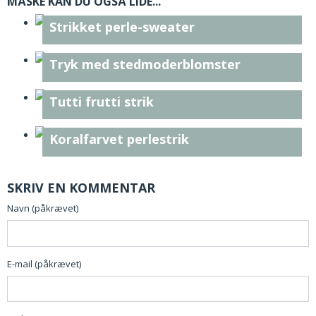
MÅSKE KAN DU OGSÅ LIDE...
Strikket perle-sweater
Tryk med stedmoderblomster
Tutti frutti strik
Koralfarvet perlestrik
SKRIV EN KOMMENTAR
Navn (påkrævet)
E-mail (påkrævet)