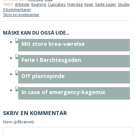
TAGS:
Arbejde
,
Bagning
,
Cupcakes
,
Hverdag
,
Kage
,
Søde sager
,
Studie
0 kommentarer
Skriv en kommentar
MÅSKE KAN DU OGSÅ LIDE...
Mit store krea-værelse
Ferie i Berchtesgaden
DIY plantepinde
In case of emergency-kagemix
SKRIV EN KOMMENTAR
Navn (påkrævet)