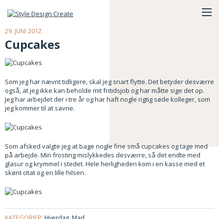
29. JUNI 2012
Cupcakes
Som jeg har nævnt tidligere, skal jeg snart flytte. Det betyder desværre
også, at jeg ikke kan beholde mit fritidsjob og har måtte sige det op.
Jeg har arbejdet der i tre år og har haft nogle rigtig søde kolleger, som
jeg kommer til at savne.
Som afsked valgte jeg at bage nogle fine små cupcakes og tage med
på arbejde. Min frosting mislykkedes desværre, så det endte med
glasur og krymmel i stedet. Hele herligheden kom i en kasse med et
skønt citat og en lille hilsen.
KATEGORIER:
Hverdag
,
Mad