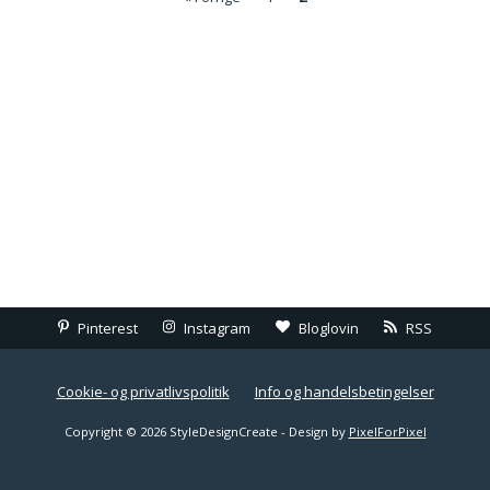
Pinterest
Instagram
Bloglovin
RSS
Cookie- og privatlivspolitik
Info og handelsbetingelser
Copyright © 2026 StyleDesignCreate - Design by
PixelForPixel