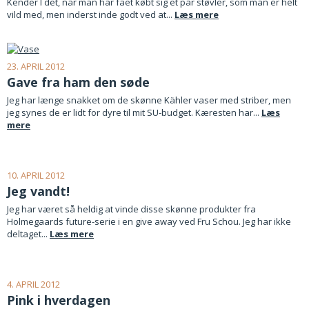
Kender I det, når man har fået købt sig et par støvler, som man er helt
vild med, men inderst inde godt ved at...
Læs mere
23. APRIL 2012
Gave fra ham den søde
Jeg har længe snakket om de skønne Kähler vaser med striber, men
jeg synes de er lidt for dyre til mit SU-budget. Kæresten har...
Læs
mere
10. APRIL 2012
Jeg vandt!
Jeg har været så heldig at vinde disse skønne produkter fra
Holmegaards future-serie i en give away ved Fru Schou. Jeg har ikke
deltaget...
Læs mere
4. APRIL 2012
Pink i hverdagen