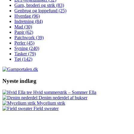
Garn, broderi og strik
(83)
Genbrug og loppefund
(25)
Hverdag
(96)
Indretning
(84)
Mad
(30)
Papir
(62)
Patchwork
(39)
Perler
(45)
Syning
(240)
Tasker
(79)
Tøj
(142)
Nyeste indlæg
Hvid sommerstrik – Sommer Ella
Denim nederdel af bukser
Mycelium strik
Field sweater