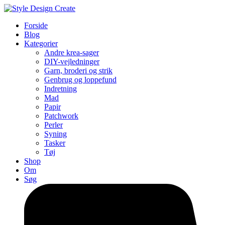
Forside
Blog
Kategorier
Andre krea-sager
DIY-vejledninger
Garn, broderi og strik
Genbrug og loppefund
Indretning
Mad
Papir
Patchwork
Perler
Syning
Tasker
Tøj
Shop
Om
Søg