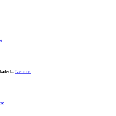
re
kader i...
Læs mere
re