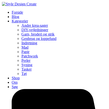
Forside
Blog
Kategorier
Andre krea-sager
DIY-vejledninger
Garn, broderi og strik
Genbrug og loppefund
Indretning
Mad
Papir
Patchwork
Perler
Syning
Tasker
Tøj
Shop
Om
Søg