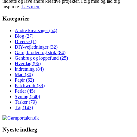
indrette og lave andre kreative projekter. Følg med og lad dig
inspirere.
Læs mere
Kategorier
Andre krea-sager
(54)
Blog
(27)
Diverse
(1)
DIY-vejledninger
(32)
Garn, broderi og strik
(84)
Genbrug og loppefund
(25)
Hverdag
(96)
Indretning
(84)
Mad
(30)
Papir
(62)
Patchwork
(39)
Perler
(45)
Syning
(240)
Tasker
(79)
Tøj
(143)
Nyeste indlæg