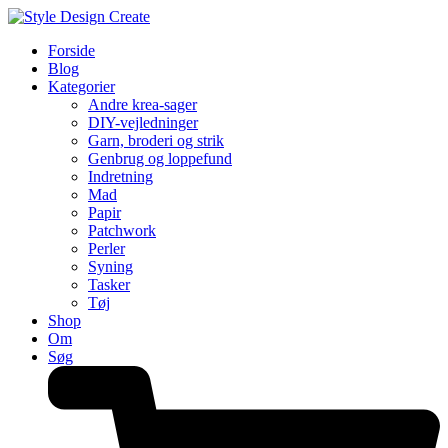
Forside
Blog
Kategorier
Andre krea-sager
DIY-vejledninger
Garn, broderi og strik
Genbrug og loppefund
Indretning
Mad
Papir
Patchwork
Perler
Syning
Tasker
Tøj
Shop
Om
Søg