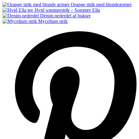
Orange strik med blondeærmer
Hvid sommerstrik – Sommer Ella
Denim nederdel af bukser
Mycelium strik