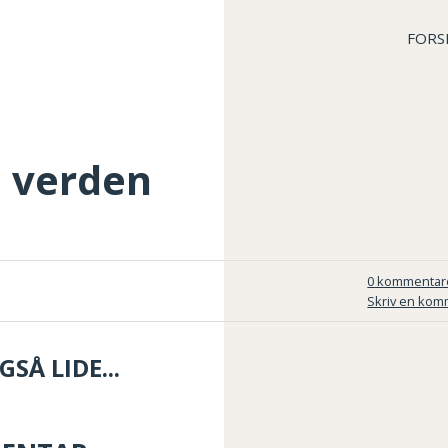
FORS
d verden
0 kommentar
Skriv en kom
SÅ LIDE...