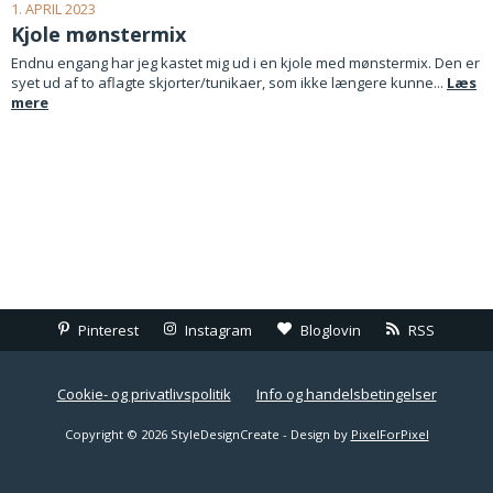
1. APRIL 2023
Kjole mønstermix
Endnu engang har jeg kastet mig ud i en kjole med mønstermix. Den er
syet ud af to aflagte skjorter/tunikaer, som ikke længere kunne...
Læs
mere
Pinterest
Instagram
Bloglovin
RSS
Cookie- og privatlivspolitik
Info og handelsbetingelser
Copyright © 2026 StyleDesignCreate - Design by
PixelForPixel