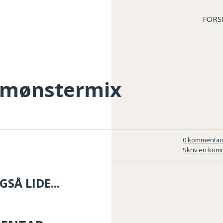
FORS
i mønstermix
0 kommentar
Skriv en kom
SÅ LIDE...