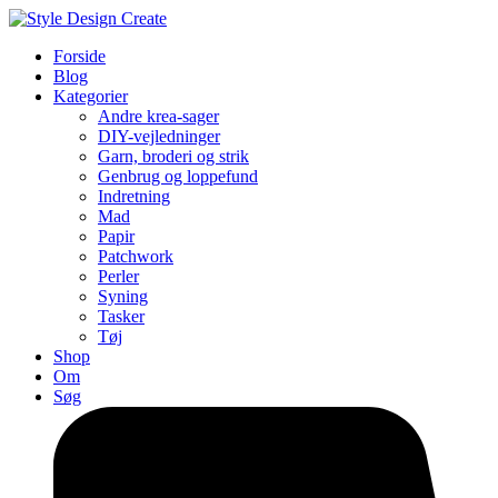
Forside
Blog
Kategorier
Andre krea-sager
DIY-vejledninger
Garn, broderi og strik
Genbrug og loppefund
Indretning
Mad
Papir
Patchwork
Perler
Syning
Tasker
Tøj
Shop
Om
Søg