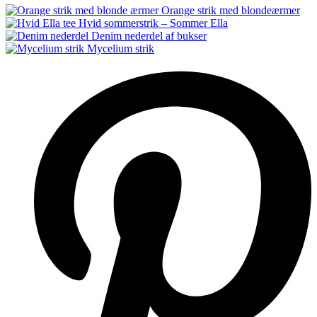
Orange strik med blondeærmer
Hvid sommerstrik – Sommer Ella
Denim nederdel af bukser
Mycelium strik