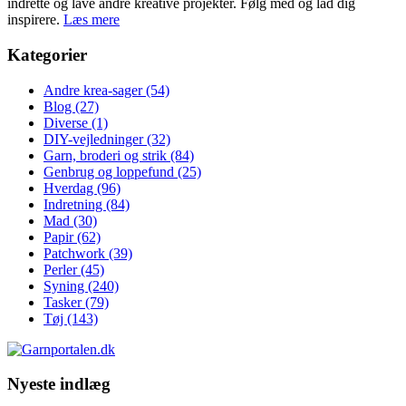
indrette og lave andre kreative projekter. Følg med og lad dig
inspirere.
Læs mere
Kategorier
Andre krea-sager
(54)
Blog
(27)
Diverse
(1)
DIY-vejledninger
(32)
Garn, broderi og strik
(84)
Genbrug og loppefund
(25)
Hverdag
(96)
Indretning
(84)
Mad
(30)
Papir
(62)
Patchwork
(39)
Perler
(45)
Syning
(240)
Tasker
(79)
Tøj
(143)
Nyeste indlæg