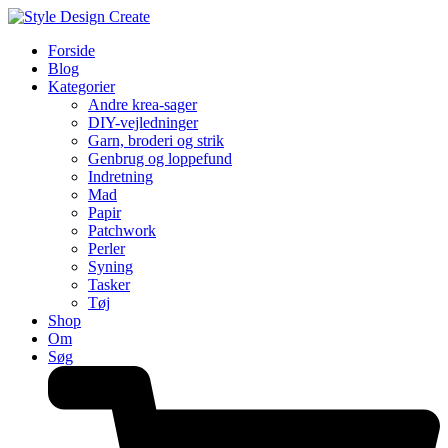
Forside
Blog
Kategorier
Andre krea-sager
DIY-vejledninger
Garn, broderi og strik
Genbrug og loppefund
Indretning
Mad
Papir
Patchwork
Perler
Syning
Tasker
Tøj
Shop
Om
Søg