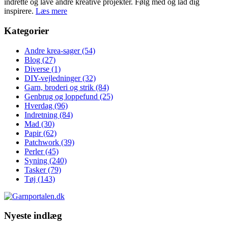
indrette og lave andre kreative projekter. Følg med og lad dig
inspirere.
Læs mere
Kategorier
Andre krea-sager
(54)
Blog
(27)
Diverse
(1)
DIY-vejledninger
(32)
Garn, broderi og strik
(84)
Genbrug og loppefund
(25)
Hverdag
(96)
Indretning
(84)
Mad
(30)
Papir
(62)
Patchwork
(39)
Perler
(45)
Syning
(240)
Tasker
(79)
Tøj
(143)
Nyeste indlæg