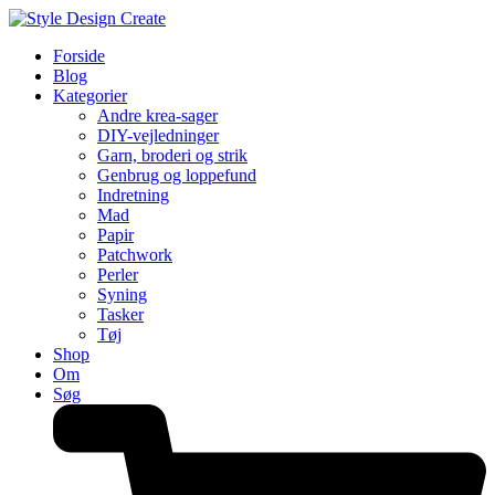
Forside
Blog
Kategorier
Andre krea-sager
DIY-vejledninger
Garn, broderi og strik
Genbrug og loppefund
Indretning
Mad
Papir
Patchwork
Perler
Syning
Tasker
Tøj
Shop
Om
Søg