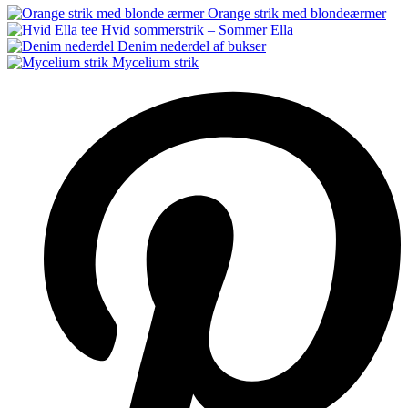
Orange strik med blondeærmer
Hvid sommerstrik – Sommer Ella
Denim nederdel af bukser
Mycelium strik