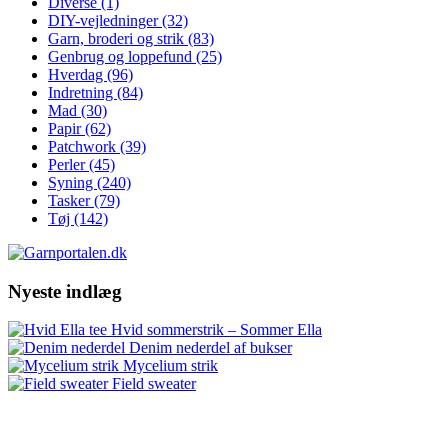
Diverse
(1)
DIY-vejledninger
(32)
Garn, broderi og strik
(83)
Genbrug og loppefund
(25)
Hverdag
(96)
Indretning
(84)
Mad
(30)
Papir
(62)
Patchwork
(39)
Perler
(45)
Syning
(240)
Tasker
(79)
Tøj
(142)
Nyeste indlæg
Hvid sommerstrik – Sommer Ella
Denim nederdel af bukser
Mycelium strik
Field sweater