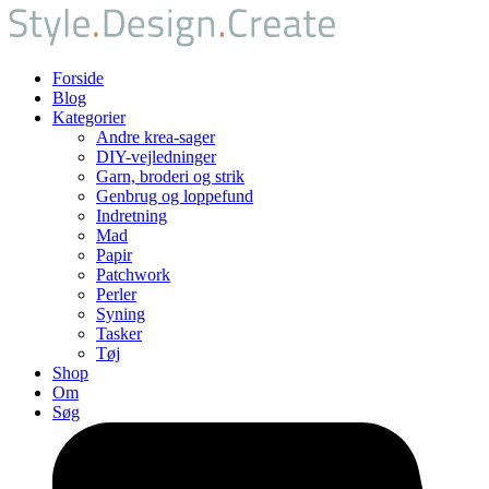
Forside
Blog
Kategorier
Andre krea-sager
DIY-vejledninger
Garn, broderi og strik
Genbrug og loppefund
Indretning
Mad
Papir
Patchwork
Perler
Syning
Tasker
Tøj
Shop
Om
Søg