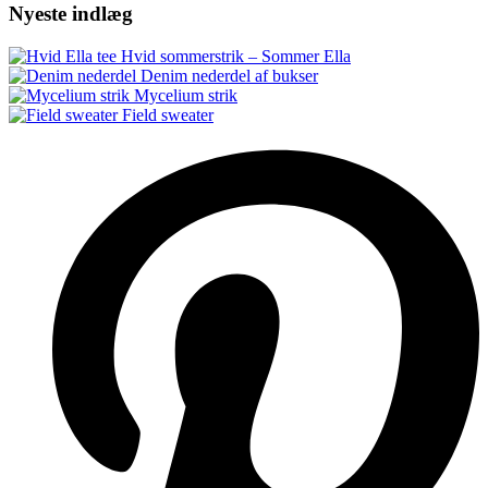
Nyeste indlæg
Hvid sommerstrik – Sommer Ella
Denim nederdel af bukser
Mycelium strik
Field sweater