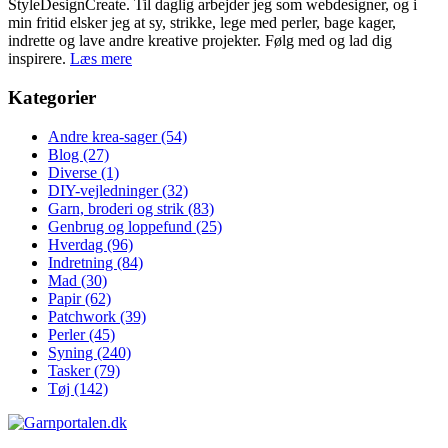
StyleDesignCreate. Til daglig arbejder jeg som webdesigner, og i
min fritid elsker jeg at sy, strikke, lege med perler, bage kager,
indrette og lave andre kreative projekter. Følg med og lad dig
inspirere.
Læs mere
Kategorier
Andre krea-sager
(54)
Blog
(27)
Diverse
(1)
DIY-vejledninger
(32)
Garn, broderi og strik
(83)
Genbrug og loppefund
(25)
Hverdag
(96)
Indretning
(84)
Mad
(30)
Papir
(62)
Patchwork
(39)
Perler
(45)
Syning
(240)
Tasker
(79)
Tøj
(142)