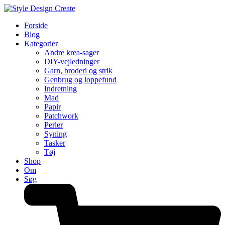
Forside
Blog
Kategorier
Andre krea-sager
DIY-vejledninger
Garn, broderi og strik
Genbrug og loppefund
Indretning
Mad
Papir
Patchwork
Perler
Syning
Tasker
Tøj
Shop
Om
Søg