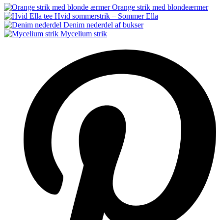
Orange strik med blondeærmer
Hvid sommerstrik – Sommer Ella
Denim nederdel af bukser
Mycelium strik