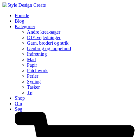
Forside
Blog
Kategorier
Andre krea-sager
DIY-vejledninger
Garn, broderi og strik
Genbrug og loppefund
Indretning
Mad
Papir
Patchwork
Perler
Syning
Tasker
Tøj
Shop
Om
Søg