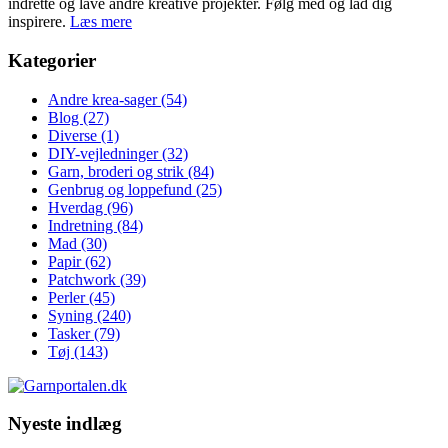
indrette og lave andre kreative projekter. Følg med og lad dig
inspirere.
Læs mere
Kategorier
Andre krea-sager
(54)
Blog
(27)
Diverse
(1)
DIY-vejledninger
(32)
Garn, broderi og strik
(84)
Genbrug og loppefund
(25)
Hverdag
(96)
Indretning
(84)
Mad
(30)
Papir
(62)
Patchwork
(39)
Perler
(45)
Syning
(240)
Tasker
(79)
Tøj
(143)
Nyeste indlæg