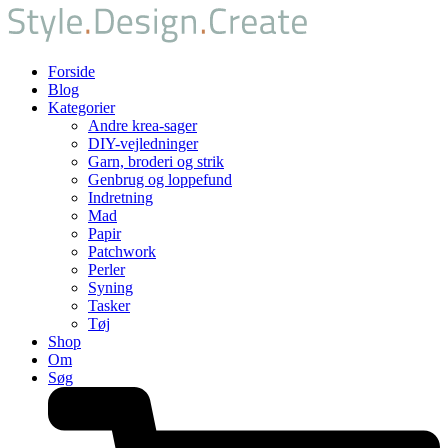
Forside
Blog
Kategorier
Andre krea-sager
DIY-vejledninger
Garn, broderi og strik
Genbrug og loppefund
Indretning
Mad
Papir
Patchwork
Perler
Syning
Tasker
Tøj
Shop
Om
Søg