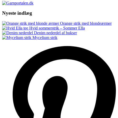
Nyeste indlæg
Orange strik med blondeærmer
Hvid sommerstrik – Sommer Ella
Denim nederdel af bukser
Mycelium strik