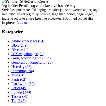
Jeg hedder Pernille og er det kreative hovede bag
StyleDesignCreate. Til daglig arbejder jeg som webdesigner, og i
min fritid elsker jeg at sy, strikke, lege med perler, bage kager,
indrette og lave andre kreative projekter. Følg med og lad dig
inspirere.
Læs mere
Kategorier
Andre krea-sager
(54)
Blog
(27)
Diverse
(1)
DIY-vejledninger
(32)
Garn, broderi og strik
(84)
Genbrug og loppefund
(25)
Hverdag
(96)
Indretning
(84)
Mad
(30)
Papir
(62)
Patchwork
(39)
Perler
(45)
Syning
(240)
Tasker
(79)
Tøj
(143)