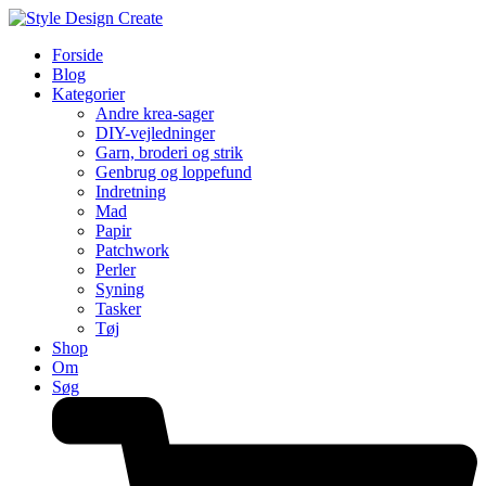
Forside
Blog
Kategorier
Andre krea-sager
DIY-vejledninger
Garn, broderi og strik
Genbrug og loppefund
Indretning
Mad
Papir
Patchwork
Perler
Syning
Tasker
Tøj
Shop
Om
Søg