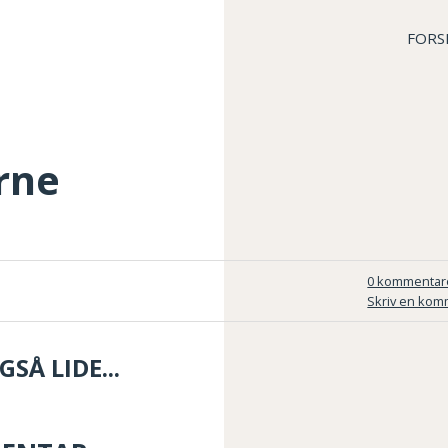
FORS
rne
0 kommentar
Skriv en kom
SÅ LIDE...