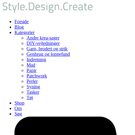
Forside
Blog
Kategorier
Andre krea-sager
DIY-vejledninger
Garn, broderi og strik
Genbrug og loppefund
Indretning
Mad
Papir
Patchwork
Perler
Syning
Tasker
Tøj
Shop
Om
Søg