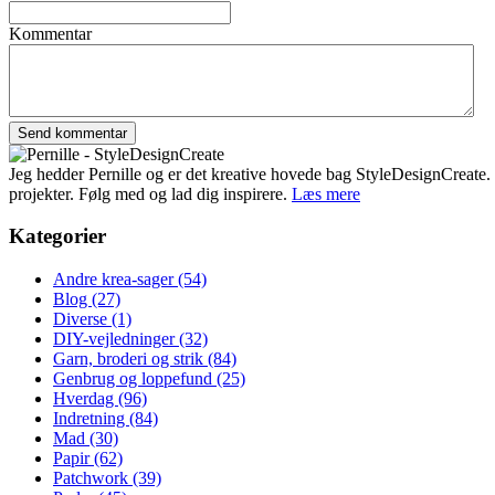
Kommentar
Jeg hedder Pernille og er det kreative hovede bag StyleDesignCreate. Ti
projekter. Følg med og lad dig inspirere.
Læs mere
Kategorier
Andre krea-sager
(54)
Blog
(27)
Diverse
(1)
DIY-vejledninger
(32)
Garn, broderi og strik
(84)
Genbrug og loppefund
(25)
Hverdag
(96)
Indretning
(84)
Mad
(30)
Papir
(62)
Patchwork
(39)