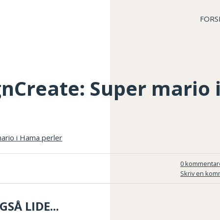
FORS
gnCreate: Super mario
0 kommentar
Skriv en kom
SÅ LIDE...