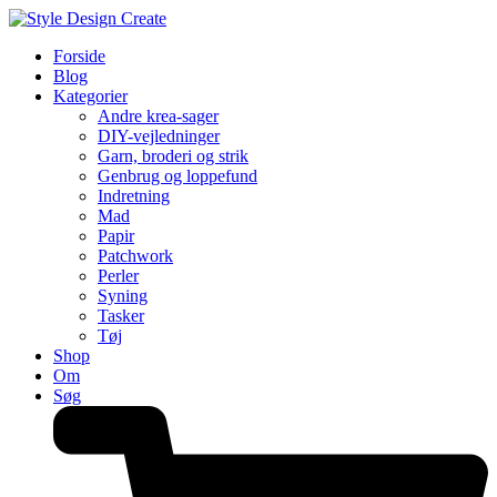
Forside
Blog
Kategorier
Andre krea-sager
DIY-vejledninger
Garn, broderi og strik
Genbrug og loppefund
Indretning
Mad
Papir
Patchwork
Perler
Syning
Tasker
Tøj
Shop
Om
Søg