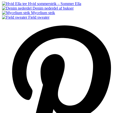
Hvid sommerstrik – Sommer Ella
Denim nederdel af bukser
Mycelium strik
Field sweater