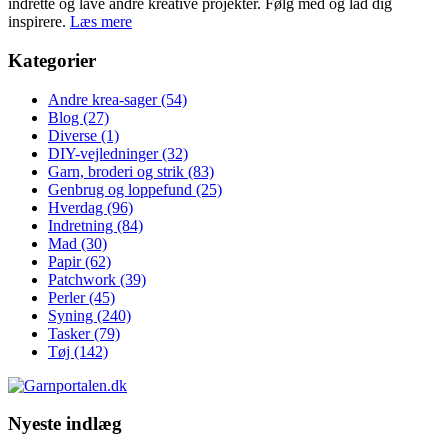
indrette og lave andre kreative projekter. Følg med og lad dig
inspirere.
Læs mere
Kategorier
Andre krea-sager
(54)
Blog
(27)
Diverse
(1)
DIY-vejledninger
(32)
Garn, broderi og strik
(83)
Genbrug og loppefund
(25)
Hverdag
(96)
Indretning
(84)
Mad
(30)
Papir
(62)
Patchwork
(39)
Perler
(45)
Syning
(240)
Tasker
(79)
Tøj
(142)
Nyeste indlæg