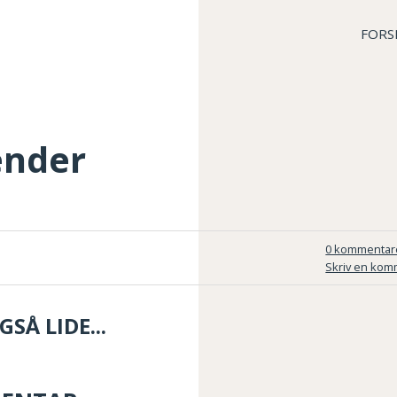
FORS
ender
0 kommentar
Skriv en kom
SÅ LIDE...