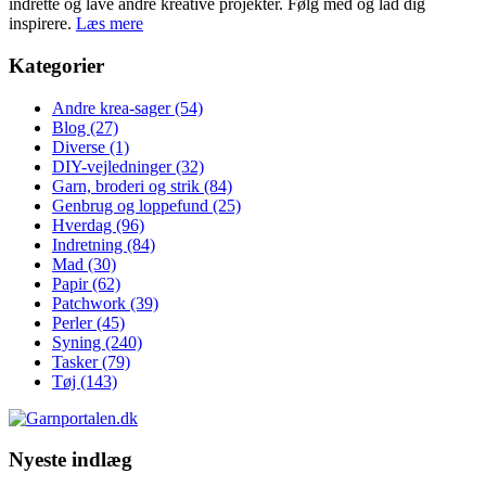
indrette og lave andre kreative projekter. Følg med og lad dig
inspirere.
Læs mere
Kategorier
Andre krea-sager
(54)
Blog
(27)
Diverse
(1)
DIY-vejledninger
(32)
Garn, broderi og strik
(84)
Genbrug og loppefund
(25)
Hverdag
(96)
Indretning
(84)
Mad
(30)
Papir
(62)
Patchwork
(39)
Perler
(45)
Syning
(240)
Tasker
(79)
Tøj
(143)
Nyeste indlæg