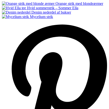
Orange strik med blondeærmer
Hvid sommerstrik – Sommer Ella
Denim nederdel af bukser
Mycelium strik