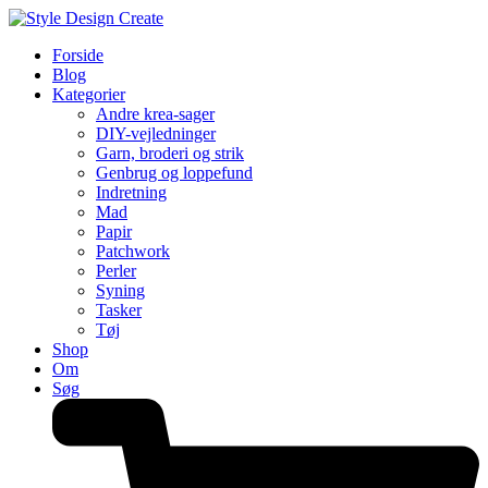
Forside
Blog
Kategorier
Andre krea-sager
DIY-vejledninger
Garn, broderi og strik
Genbrug og loppefund
Indretning
Mad
Papir
Patchwork
Perler
Syning
Tasker
Tøj
Shop
Om
Søg