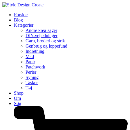
Forside
Blog
Kategorier
Andre krea-sager
DIY-vejledninger
Garn, broderi og strik
Genbrug og loppefund
Indretning
Mad
Papir
Patchwork
Perler
Syning
Tasker
Tøj
Shop
Om
Søg