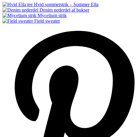
Hvid sommerstrik – Sommer Ella
Denim nederdel af bukser
Mycelium strik
Field sweater