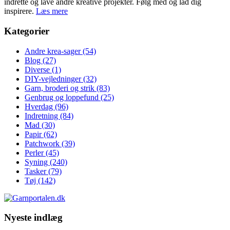
indrette og lave andre kreative projekter. Følg med og lad dig
inspirere.
Læs mere
Kategorier
Andre krea-sager
(54)
Blog
(27)
Diverse
(1)
DIY-vejledninger
(32)
Garn, broderi og strik
(83)
Genbrug og loppefund
(25)
Hverdag
(96)
Indretning
(84)
Mad
(30)
Papir
(62)
Patchwork
(39)
Perler
(45)
Syning
(240)
Tasker
(79)
Tøj
(142)
Nyeste indlæg