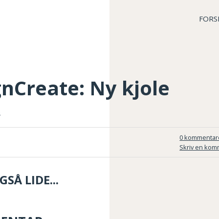
FORS
nCreate: Ny kjole
0 kommentar
Skriv en kom
SÅ LIDE...