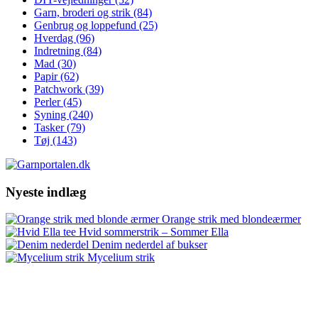
Garn, broderi og strik
(84)
Genbrug og loppefund
(25)
Hverdag
(96)
Indretning
(84)
Mad
(30)
Papir
(62)
Patchwork
(39)
Perler
(45)
Syning
(240)
Tasker
(79)
Tøj
(143)
Nyeste indlæg
Orange strik med blondeærmer
Hvid sommerstrik – Sommer Ella
Denim nederdel af bukser
Mycelium strik