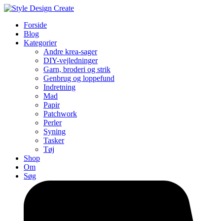
Forside
Blog
Kategorier
Andre krea-sager
DIY-vejledninger
Garn, broderi og strik
Genbrug og loppefund
Indretning
Mad
Papir
Patchwork
Perler
Syning
Tasker
Tøj
Shop
Om
Søg