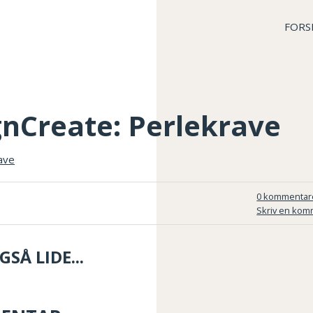
FORS
gnCreate: Perlekrave
0 kommentar
Skriv en kom
SÅ LIDE...