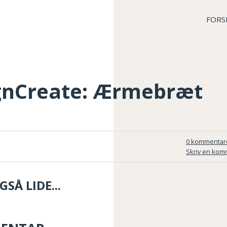
FORS
gnCreate: Ærmebræt
0 kommentar
Skriv en kom
SÅ LIDE...