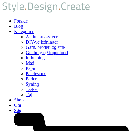
Forside
Blog
Kategorier
Andre krea-sager
DIY-vejledninger
Garn, broderi og strik
Genbrug og loppefund
Indretning
Mad
Papir
Patchwork
Perler
Syning
Tasker
Tøj
Shop
Om
Søg