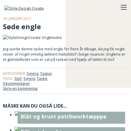
19. JANUAR 2012
Søde engle
Jeg syede denne taske med engle for flere år tilbage, da jeg fik nogle
rester af noget virkelig lækkert møbelstof i beige nuancer. Englene er
et glansbilledet som er sat på tasken ved hjælp af laklim til stof.
KATEGORIER:
Syning
,
Tasker
TAGS:
Stof
,
Syning
,
Taske
0 kommentarer
Skriv en kommentar
MÅSKE KAN DU OGSÅ LIDE...
Blåt og brunt patchworktæpppe