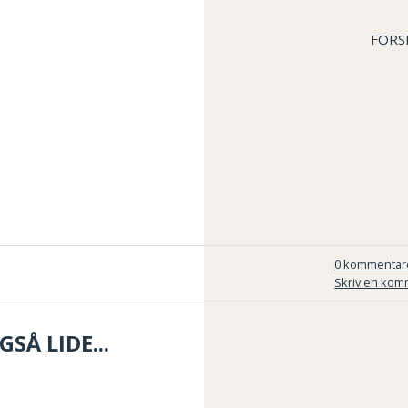
FORS
0 kommentar
Skriv en kom
SÅ LIDE...