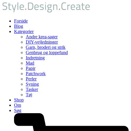
Forside
Blog
Kategorier
Andre krea-sager
DIY-vejledninger
Garn, broderi og strik
Genbrug og loppefund
Indretning
Mad
Papir
Patchwork
Perler
Syning
Tasker
Tøj
Shop
Om
Søg