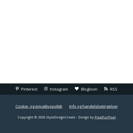
Pinterest
Instagram
Bloglovin
RSS
Cookie- og privatlivspolitik
Info og handelsbetingelser
Copyright © 2026 StyleDesignCreate - Design by
PixelForPixel